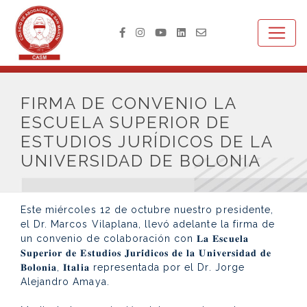
FIRMA DE CONVENIO LA
ESCUELA SUPERIOR DE
ESTUDIOS JURÍDICOS DE LA
UNIVERSIDAD DE BOLONIA
Este miércoles 12 de octubre nuestro presidente,
el Dr. Marcos Vilaplana, llevó adelante la firma de
un convenio de colaboración con 𝐋𝐚 𝐄𝐬𝐜𝐮𝐞𝐥𝐚
𝐒𝐮𝐩𝐞𝐫𝐢𝐨𝐫 𝐝𝐞 𝐄𝐬𝐭𝐮𝐝𝐢𝐨𝐬 𝐉𝐮𝐫𝐢́𝐝𝐢𝐜𝐨𝐬 𝐝𝐞 𝐥𝐚 𝐔𝐧𝐢𝐯𝐞𝐫𝐬𝐢𝐝𝐚𝐝 𝐝𝐞
𝐁𝐨𝐥𝐨𝐧𝐢𝐚, 𝐈𝐭𝐚𝐥𝐢𝐚 representada por el Dr. Jorge
Alejandro Amaya.