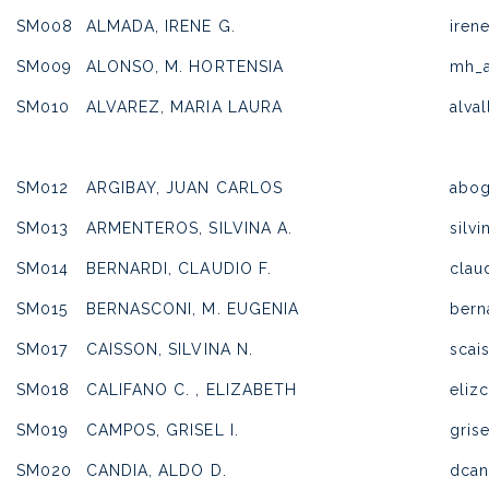
SM008
ALMADA, IRENE G.
iren
SM009
ALONSO, M. HORTENSIA
mh_a
SM010
ALVAREZ, MARIA LAURA
alva
SM012
ARGIBAY, JUAN CARLOS
abog
SM013
ARMENTEROS, SILVINA A.
silv
SM014
BERNARDI, CLAUDIO F.
clau
SM015
BERNASCONI, M. EUGENIA
bern
SM017
CAISSON, SILVINA N.
scai
SM018
CALIFANO C. , ELIZABETH
eliz
SM019
CAMPOS, GRISEL I.
gris
SM020
CANDIA, ALDO D.
dcan