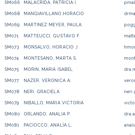
SM066
MALACRIDA, PATRICIA I.
pmal
SM068
MANGIAVILLANO,HORACIO
drma
SM069
MARTINEZ MEYER, PAULA
pog
SM071
MATTEUCCI, GUSTAVO F.
matt
SM073
MONSALVO, HORACIO J.
hmo
SM074
MONTESANO, MARTA S.
mon
SM075
MORIN, MARIA ISABEL
dra.
SM077
NAZER, VERONICA A.
vero
SM078
NERI, GRACIELA
neri
SM079
NIBALLO, MARIA VICTORIA
vict
SM080
ORLANDO, ANALIA P.
dra.
SM081
PACIOCCO, ANALÍA L.
anal