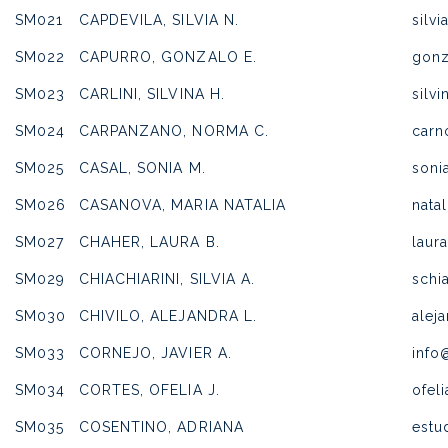
SM021
CAPDEVILA, SILVIA N.
silv
SM022
CAPURRO, GONZALO E.
gonz
SM023
CARLINI, SILVINA H.
silv
SM024
CARPANZANO, NORMA C.
car
SM025
CASAL, SONIA M.
soni
SM026
CASANOVA, MARIA NATALIA
nata
SM027
CHAHER, LAURA B.
laur
SM029
CHIACHIARINI, SILVIA A.
schi
SM030
CHIVILO, ALEJANDRA L.
alej
SM033
CORNEJO, JAVIER A.
info
SM034
CORTES, OFELIA J.
ofel
SM035
COSENTINO, ADRIANA
estu