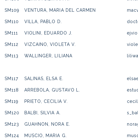
SM109
VENTURA, MARIA DEL CARMEN
macv
SM110
VILLA, PABLO D.
doct
SM111
VIOLINI, EDUARDO J.
ejvi
SM112
VIZCAINO, VIOLETA V.
viol
SM113
WALLINGER, LILIANA
lili
SM117
SALINAS, ELSA E.
elsa
SM118
ARREBOLA, GUSTAVO L.
estu
SM119
PRIETO, CECILIA V.
ceci
SM120
BALBI, SILVIA A.
s_ba
SM123
GUAHNON, NORA E.
nor
SM124
MUSCIO, MARIA G.
musc