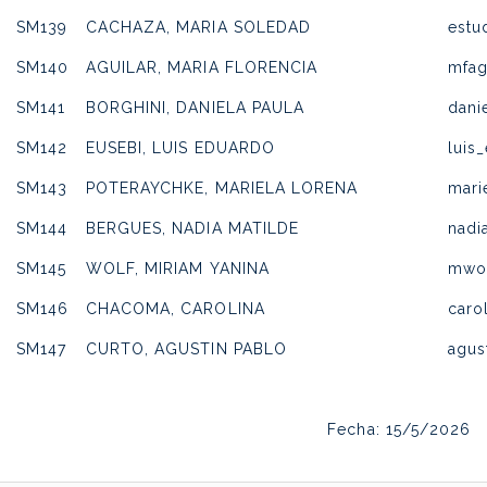
SM139
CACHAZA, MARIA SOLEDAD
estu
SM140
AGUILAR, MARIA FLORENCIA
mfag
SM141
BORGHINI, DANIELA PAULA
dani
SM142
EUSEBI, LUIS EDUARDO
luis
SM143
POTERAYCHKE, MARIELA LORENA
mari
SM144
BERGUES, NADIA MATILDE
nadi
SM145
WOLF, MIRIAM YANINA
mwol
SM146
CHACOMA, CAROLINA
caro
SM147
CURTO, AGUSTIN PABLO
agus
Fecha: 15/5/2026