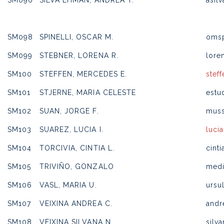
SM096
SILVA EHMAN, ANDREA T.
asil
SM098
SPINELLI, OSCAR M.
omsp
SM099
STEBNER, LORENA R.
lore
SM100
STEFFEN, MERCEDES E.
stef
SM101
STJERNE, MARIA CELESTE
estu
SM102
SUAN, JORGE F.
muss
SM103
SUAREZ, LUCIA I.
luci
SM104
TORCIVIA, CINTIA L.
cint
SM105
TRIVIÑO, GONZALO
medi
SM106
VASL, MARIA U.
ursu
SM107
VEIXINA ANDREA C.
andr
SM108
VEIXINA SILVANA N.
silv