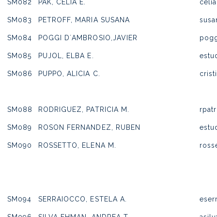
SM082
PAK, CELIA E.
celi
SM083
PETROFF, MARIA SUSANA
susa
SM084
POGGI D´AMBROSIO,JAVIER
pog
SM085
PUJOL, ELBA E.
estu
SM086
PUPPO, ALICIA C.
cris
SM088
RODRIGUEZ, PATRICIA M.
rpat
SM089
ROSON FERNANDEZ, RUBEN
estu
SM090
ROSSETTO, ELENA M.
ross
SM094
SERRAIOCCO, ESTELA A.
eser