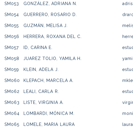
SM053
GONZÁLEZ, ADRIANA N.
adri
SM054
GUERRERO, ROSARIO D.
drar
SM055
GUZMÁN, MELISA J.
meli
SM056
HERRERA, ROXANA DEL C.
herr
SM057
ID, CARINA E.
estu
SM058
JUAREZ TOLIO, YAMILA H.
yami
SM059
KLEIN, ADELA J.
estu
SM060
KLEPACH, MARCELA A.
mkle
SM062
LEALI, CARLA R.
estu
SM063
LISTE, VIRGINIA A.
virg
SM064
LOMBARDI, MÓNICA M.
mon
SM065
LOMELE, MARIA LAURA
laur