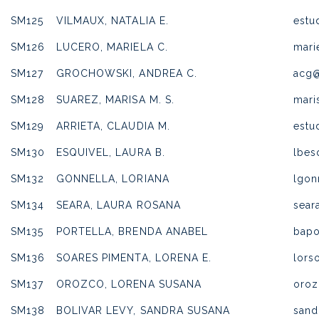
SM125
VILMAUX, NATALIA E.
estu
SM126
LUCERO, MARIELA C.
mari
SM127
GROCHOWSKI, ANDREA C.
acg@
SM128
SUAREZ, MARISA M. S.
mari
SM129
ARRIETA, CLAUDIA M.
estu
SM130
ESQUIVEL, LAURA B.
lbes
SM132
GONNELLA, LORIANA
lgon
SM134
SEARA, LAURA ROSANA
sear
SM135
PORTELLA, BRENDA ANABEL
bapo
SM136
SOARES PIMENTA, LORENA E.
lors
SM137
OROZCO, LORENA SUSANA
oroz
SM138
BOLIVAR LEVY, SANDRA SUSANA
sand