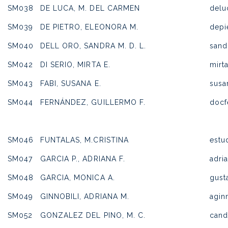
SM038
DE LUCA, M. DEL CARMEN
del
SM039
DE PIETRO, ELEONORA M.
depi
SM040
DELL ORO, SANDRA M. D. L.
sand
SM042
DI SERIO, MIRTA E.
mirt
SM043
FABI, SUSANA E.
susa
SM044
FERNÁNDEZ, GUILLERMO F.
docf
SM046
FUNTALAS, M.CRISTINA
estu
SM047
GARCIA P., ADRIANA F.
adri
SM048
GARCIA, MONICA A.
gust
SM049
GINNOBILI, ADRIANA M.
agin
SM052
GONZALEZ DEL PINO, M. C.
can