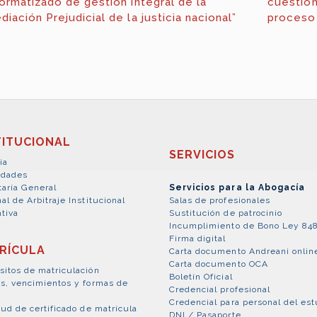
formatizado de gestión integral de la
cuestion
diación Prejudicial de la justicia nacional”
proceso
TITUCIONAL
SERVICIOS
ia
idades
taría General
Servicios para la Abogacía
al de Arbitraje Institucional
Salas de profesionales
tiva
Sustitución de patrocinio
Incumplimiento de Bono Ley 84
Firma digital
RÍCULA
Carta documento Andreani onlin
Carta documento OCA
sitos de matriculación
Boletín Oficial
es, vencimientos y formas de
Credencial profesional
Credencial para personal del est
tud de certificado de matrícula
DNI / Pasaporte