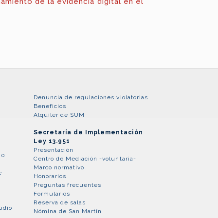
amiento de la evidencia digital en el
Denuncia de regulaciones violatorias
Beneficios
Alquiler de SUM
Secretaría de Implementación
Ley 13.951
Presentación
80
Centro de Mediación -voluntaria-
Marco normativo
e
Honorarios
Preguntas frecuentes
Formularios
Reserva de salas
udio
Nómina de San Martín