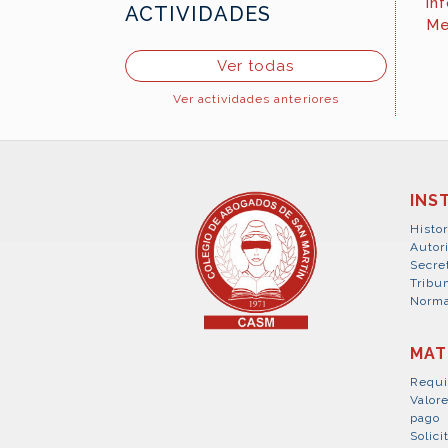
in
ACTIVIDADES
Me
Ver todas
Ver actividades anteriores
INS
Histor
Autor
Secre
Tribun
Norma
MAT
Requi
Valor
pago
Solici