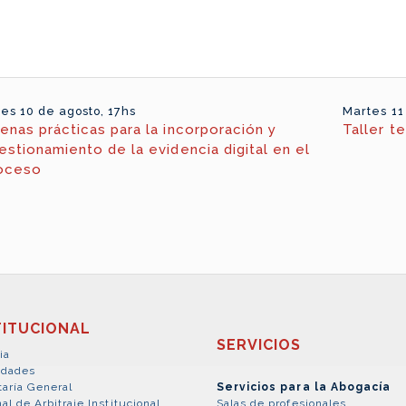
es 10 de agosto, 17hs
Martes 11
enas prácticas para la incorporación y
Taller t
estionamiento de la evidencia digital en el
oceso
TITUCIONAL
SERVICIOS
ia
idades
taría General
Servicios para la Abogacía
al de Arbitraje Institucional
Salas de profesionales