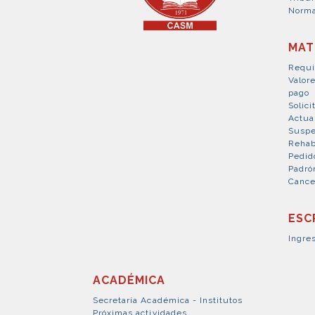
Norma
MAT
Requi
Valor
pago
Solici
Actua
Suspe
Rehab
Pedid
Padró
Cance
ESC
Ingre
ACADÉMICA
Secretaría Académica - Institutos
Próximas actividades