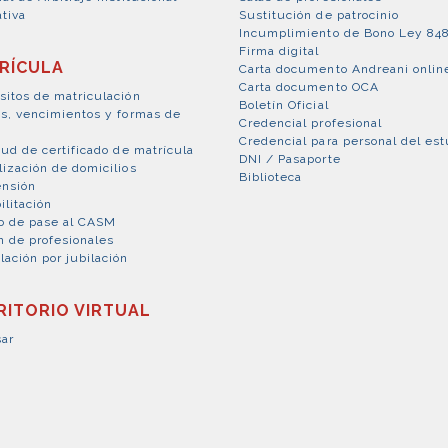
tiva
Sustitución de patrocinio
Incumplimiento de Bono Ley 84
Firma digital
RÍCULA
Carta documento Andreani onlin
Carta documento OCA
sitos de matriculación
Boletín Oficial
es, vencimientos y formas de
Credencial profesional
Credencial para personal del est
tud de certificado de matrícula
DNI / Pasaporte
lización de domicilios
Biblioteca
nsión
ilitación
o de pase al CASM
n de profesionales
lación por jubilación
RITORIO VIRTUAL
sar