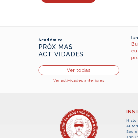
lun
Académica
Bu
PRÓXIMAS
cu
ACTIVIDADES
pr
Ver todas
Ver actividades anteriores
INS
Histor
Autor
Secre
Tribun