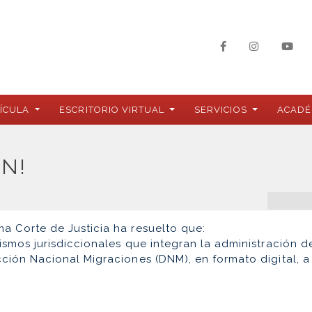
ÍCULA
ESCRITORIO VIRTUAL
SERVICIOS
ACADÉ
N!
ma Corte de Justicia ha resuelto que:
ismos jurisdiccionales que integran la administración de
ección Nacional Migraciones (DNM), en formato digital, 