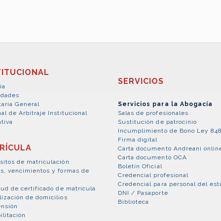
TITUCIONAL
SERVICIOS
ia
idades
taría General
Servicios para la Abogacía
al de Arbitraje Institucional
Salas de profesionales
tiva
Sustitución de patrocinio
Incumplimiento de Bono Ley 84
Firma digital
RÍCULA
Carta documento Andreani onlin
Carta documento OCA
sitos de matriculación
Boletín Oficial
es, vencimientos y formas de
Credencial profesional
Credencial para personal del est
tud de certificado de matrícula
DNI / Pasaporte
lización de domicilios
Biblioteca
nsión
ilitación