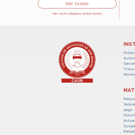
Ver todas
Ver actividades anteriores
INS
Histor
Autor
Secre
Tribun
Norma
MAT
Requi
Valor
pago
Solici
Actua
Suspe
Rehab