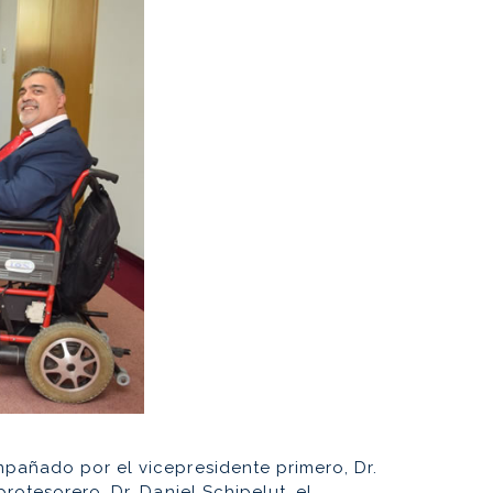
mpañado por el vicepresidente primero, Dr.
rotesorero, Dr. Daniel Schipelut, el