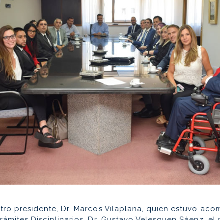
tro presidente, Dr. Marcos Vilaplana, quien estuvo aco
ámites Disciplinarios, Dr. Gustavo Velesquen Sáenz, el p