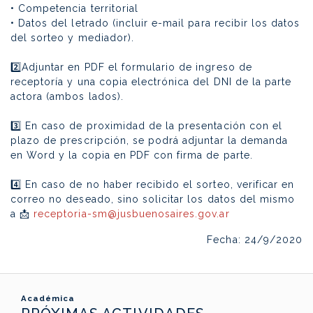
• Competencia territorial⁣
• Datos del letrado (incluir e-mail para recibir los datos
del sorteo y mediador).⁣
⁣
2️⃣Adjuntar en PDF el formulario de ingreso de
receptoría y una copia electrónica del DNI de la parte
actora (ambos lados).⁣
⁣
3️⃣ En caso de proximidad de la presentación con el
plazo de prescripción, se podrá adjuntar la demanda
en Word y la copia en PDF con firma de parte.⁣
⁣
4️⃣ En caso de no haber recibido el sorteo, verificar en
correo no deseado, sino solicitar los datos del mismo
a 📩
receptoria-sm@jusbuenosaires.gov.ar
Fecha: 24/9/2020
Académica