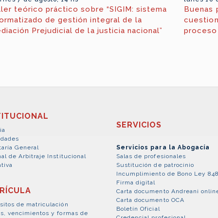
ller teórico práctico sobre “SIGIM: sistema
Buenas p
formatizado de gestión integral de la
cuestion
diación Prejudicial de la justicia nacional”
proceso
TITUCIONAL
SERVICIOS
ia
idades
taría General
Servicios para la Abogacía
al de Arbitraje Institucional
Salas de profesionales
tiva
Sustitución de patrocinio
Incumplimiento de Bono Ley 84
Firma digital
RÍCULA
Carta documento Andreani onlin
Carta documento OCA
sitos de matriculación
Boletín Oficial
es, vencimientos y formas de
Credencial profesional