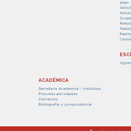
pago
Solici
Actua
Suspe
Rehab
Pedid
Padró
Cance
ESC
Ingre
ACADÉMICA
Secretaría Académica - Institutos
Próximas actividades
Convenios
Bibliografía y jurisprudencia