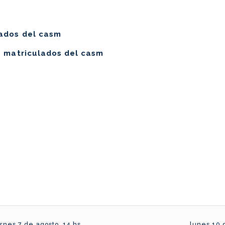
lados del casm
s matriculados del casm
rnes 7 de agosto, 14 hs
lunes 10 